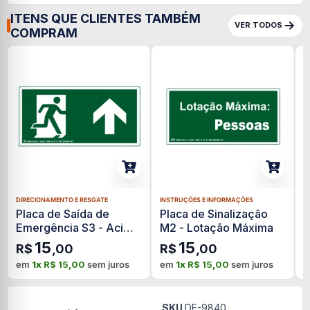
ITENS QUE CLIENTES TAMBÉM
VER TODOS
COMPRAM
DIRECIONAMENTO E RESGATE
INSTRUÇÕES E INFORMAÇÕES
D
Placa de Saída de
Placa de Sinalização
P
Emergência S3 - Acima
M2 - Lotação Máxima
E
Fotoluminescente
A
15
15
R$
,00
R$
,00
F
em
1x
R$
15,00
sem juros
em
1x
R$
15,00
sem juros
SKU
DF-9840