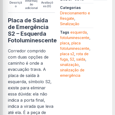
Informaç
Descriçã
Avaliaçõ
ão
o
es (0)
Categorias
adicional
Direcionamento e
Resgate
,
Placa de Saída
Sinalização
de Emergência
Tags
esquerda
,
S2 – Esquerda
fotoluminescente
,
Fotoluminescente
placa
,
placa
fotoluminescente
,
Corredor comprido
placa s2
,
rota de
com duas opções de
fuga
,
S2
,
saída
,
caminho é onde a
sinalização
,
evacuação trava. A
sinalização de
placa de saída à
emergência
esquerda, símbolo S2,
existe para eliminar
essa dúvida: ela não
indica a porta final,
indica a virada que leva
até ela. É a peça de