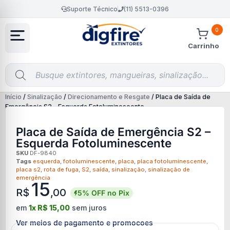
Suporte Técnico
(11) 5513-0396
0
Carrinho
Início
/
Sinalização
/
Direcionamento e Resgate
/ Placa de Saída de
Emergência S2 – Esquerda Fotoluminescente
Placa de Saída de Emergência S2 –
Esquerda Fotoluminescente
SKU
DF-9840
Tags
esquerda
,
fotoluminescente
,
placa
,
placa fotoluminescente
,
placa s2
,
rota de fuga
,
S2
,
saída
,
sinalização
,
sinalização de
emergência
15
R$
,00
5% OFF no Pix
em
1x
R$
15,00
sem juros
Ver meios de pagamento e promocoes