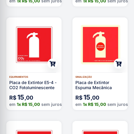
em
1x
R$
15,00
sem juros
em
1x
R$
15,00
sem juros
EQUIPAMENTOS
SINALIZAÇÃO
Placa de Extintor E5-4 -
Placa de Extintor
CO2 Fotoluminescente
Espuma Mecânica
15
15
R$
,00
R$
,00
em
1x
R$
15,00
sem juros
em
1x
R$
15,00
sem juros