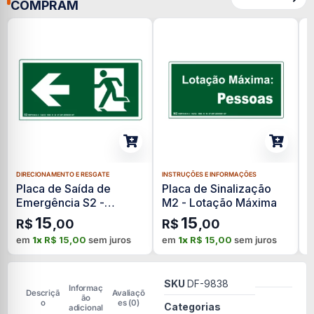
COMPRAM
DIRECIONAMENTO E RESGATE
INSTRUÇÕES E INFORMAÇÕES
D
Placa de Saída de
Placa de Sinalização
P
Emergência S2 -
M2 - Lotação Máxima
E
Esquerda
F
15
15
R$
,00
R$
,00
Fotoluminescente
em
1x
R$
15,00
sem juros
em
1x
R$
15,00
sem juros
SKU
DF-9838
Informaç
Descriçã
Avaliaçõ
ão
o
es (0)
Categorias
adicional