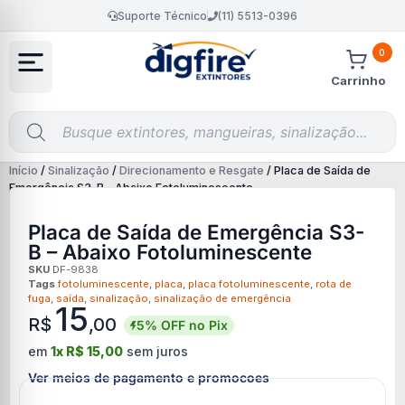
Suporte Técnico
(11) 5513-0396
0
Carrinho
Início
/
Sinalização
/
Direcionamento e Resgate
/ Placa de Saída de
Emergência S3-B – Abaixo Fotoluminescente
Placa de Saída de Emergência S3-
B – Abaixo Fotoluminescente
SKU
DF-9838
Tags
fotoluminescente
,
placa
,
placa fotoluminescente
,
rota de
fuga
,
saída
,
sinalização
,
sinalização de emergência
15
R$
,00
5% OFF no Pix
em
1x
R$
15,00
sem juros
Ver meios de pagamento e promocoes