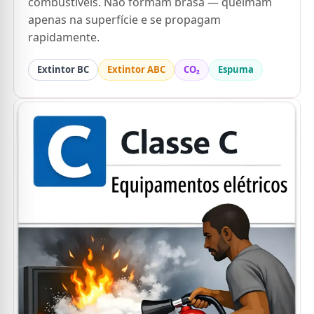
combustíveis. Não formam brasa — queimam
apenas na superfície e se propagam
rapidamente.
Extintor BC
Extintor ABC
CO₂
Espuma