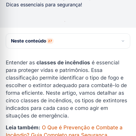
Dicas essenciais para segurança!
Neste conteúdo
27
O Que São Classes de Incêndios e Por Que São
Entender as
classes de incêndios
é essencial
Importantes?
para proteger vidas e patrimônios. Essa
As Cinco Classes de Incêndios
classificação permite identificar o tipo de fogo e
Incêndios em materiais sólidos
escolher o extintor adequado para combatê-lo de
forma eficiente. Neste artigo, vamos detalhar as
Incêndios em líquidos inflamáveis
cinco classes de incêndios, os tipos de extintores
Incêndios em equipamentos elétricos
indicados para cada caso e como agir em
Incêndios em metais combustíveis
situações de emergência.
Incêndios em óleos e gorduras
Leia também:
O Que é Prevenção e Combate a
Classe A: Materiais Sólidos Combustíveis
Incêndio? Guia Completo para Segurança
.