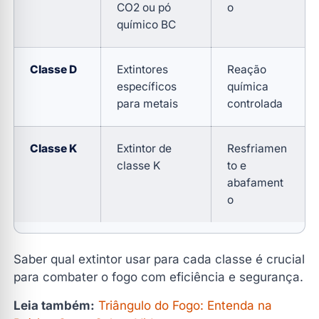
CO2 ou pó
o
químico BC
Classe D
Extintores
Reação
específicos
química
para metais
controlada
Classe K
Extintor de
Resfriamen
classe K
to e
abafament
o
Saber qual extintor usar para cada classe é crucial
para combater o fogo com eficiência e segurança.
Leia também:
Triângulo do Fogo: Entenda na