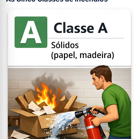
5. Qual extintor é indicado para cozinhas?
6. Por que é importante entender as classes de
incêndios?
7. Existe um extintor que pode ser usado em todas
as classes?
8. Qual o risco de usar o extintor errado?
9. Qual a classe de incêndio mais comum em
residências?
10. Onde posso adquirir extintores adequados para
cada classe de incêndio?
Conclusão: Conheça as Classes de Incêndios e
Garanta a Segurança
Faça seu Orçamento