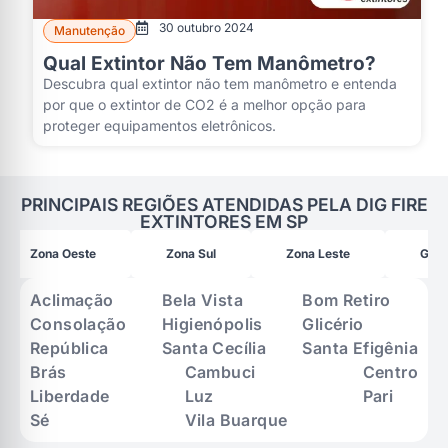
30 outubro 2024
Manutenção
Qual Extintor Não Tem Manômetro?
Descubra qual extintor não tem manômetro e entenda
por que o extintor de CO2 é a melhor opção para
proteger equipamentos eletrônicos.
PRINCIPAIS REGIÕES ATENDIDAS PELA DIG FIRE
EXTINTORES EM SP
Zona Oeste
Zona Sul
Zona Leste
Gran
Aclimação
Bela Vista
Bom Retiro
Consolação
Higienópolis
Glicério
República
Santa Cecília
Santa Efigênia
Brás
Cambuci
Centro
Liberdade
Luz
Pari
Sé
Vila Buarque