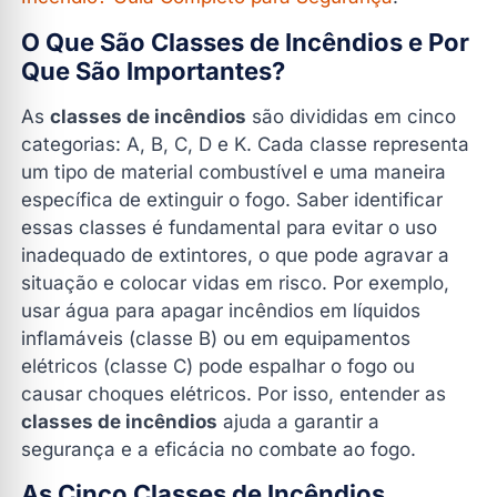
Classe B: Líquidos Inflamáveis
O Que São Classes de Incêndios e Por
Que São Importantes?
Classe C: Equipamentos Elétricos Energizados
Classe D: Metais Inflamáveis
As
classes de incêndios
são divididas em cinco
Classe K: Óleos e Gorduras de Cozinha
categorias: A, B, C, D e K. Cada classe representa
um tipo de material combustível e uma maneira
Como Escolher o Extintor Certo para Cada Classe de
específica de extinguir o fogo. Saber identificar
Incêndio
essas classes é fundamental para evitar o uso
Erros Comuns ao Combater Incêndios
inadequado de extintores, o que pode agravar a
FAQ: Perguntas Frequentes Sobre Classes de
situação e colocar vidas em risco. Por exemplo,
Incêndios
usar água para apagar incêndios em líquidos
1. Quais são as cinco classes de incêndios?
inflamáveis (classe B) ou em equipamentos
elétricos (classe C) pode espalhar o fogo ou
2. Qual extintor é indicado para incêndios de classe
B?
causar choques elétricos. Por isso, entender as
classes de incêndios
ajuda a garantir a
3. Como identificar a classe de um incêndio?
segurança e a eficácia no combate ao fogo.
4. É seguro usar extintor de água em incêndios
elétricos?
As Cinco Classes de Incêndios