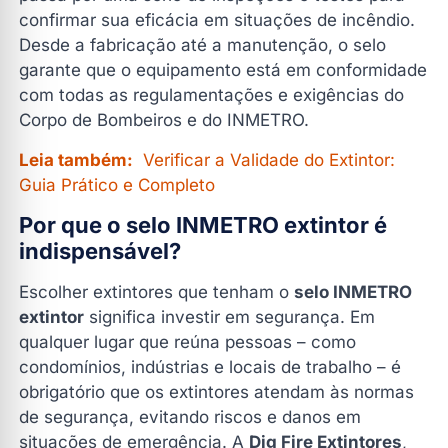
Nível 1 – Inspeção Preventiva:
confirmar sua eficácia em situações de incêndio.
Desde a fabricação até a manutenção, o selo
Nível 2 – Manutenção Completa:
garante que o equipamento está em conformidade
Nível 3 – Revisão Completa com Teste Hidrostático:
com todas as regulamentações e exigências do
Como verificar se o extintor possui o selo INMETRO?
Corpo de Bombeiros e do INMETRO.
Por que escolher a Dig Fire Extintores para garantir o
Leia também:
Verificar a Validade do Extintor:
selo INMETRO extintor?
Guia Prático e Completo
Perguntas Frequentes sobre o Selo INMETRO Extintor
Por que o selo INMETRO extintor é
1. Qual a importância do selo INMETRO extintor?
indispensável?
2. Como saber se meu extintor está com o selo
INMETRO válido?
Escolher extintores que tenham o
selo INMETRO
extintor
significa investir em segurança. Em
3. Com que frequência devo realizar a manutenção
para manter o selo INMETRO?
qualquer lugar que reúna pessoas – como
condomínios, indústrias e locais de trabalho – é
4. Posso realizar a manutenção de extintores sem o
obrigatório que os extintores atendam às normas
selo INMETRO?
de segurança, evitando riscos e danos em
5. Por que escolher uma empresa credenciada pelo
situações de emergência. A
Dig Fire Extintores
,
INMETRO?