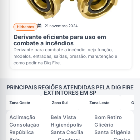
21 novembro 2024
Hidrantes
Derivante eficiente para uso em
combate a incêndios
Derivante para combate a incêndio: veja função,
modelos, entradas, saídas, pressão, manutenção e
como pedir na Dig Fire.
PRINCIPAIS REGIÕES ATENDIDAS PELA DIG FIRE
EXTINTORES EM SP
Zona Oeste
Zona Sul
Zona Leste
Gran
Aclimação
Bela Vista
Bom Retiro
Consolação
Higienópolis
Glicério
República
Santa Cecília
Santa Efigênia
Brás
Cambuci
Centro