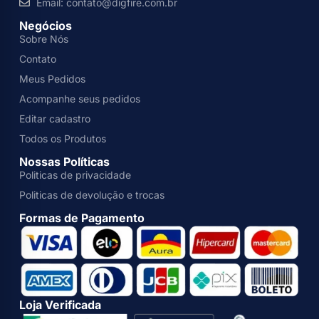
Email: contato@digfire.com.br
Negócios
Sobre Nós
Contato
Meus Pedidos
Acompanhe seus pedidos
Editar cadastro
Todos os Produtos
Nossas Políticas
Politicas de privacidade
Politicas de devolução e trocas
Formas de Pagamento
Loja Verificada