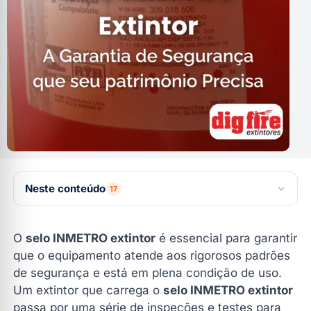
Neste conteúdo
17
Por que o selo INMETRO extintor é indispensável?
O
selo INMETRO extintor
é essencial para garantir
O que é o selo INMETRO extintor?
que o equipamento atende aos rigorosos padrões
de segurança e está em plena condição de uso.
Vantagens do selo INMETRO extintor
Um extintor que carrega o
selo INMETRO extintor
Importância da manutenção do selo INMETRO extintor
passa por uma série de inspeções e testes para