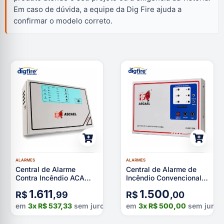
Em caso de dúvida, a equipe da Dig Fire ajuda a
confirmar o modelo correto.
ALARMES
ALARMES
Central de Alarme
Central de Alarme de
Contra Incêndio ACA
Incêndio Convencional
24-12 Ascael
ACA 2412 Ascael
1.611
1.500
R$
,99
R$
,00
em
3x
R$
537,33
sem juros
em
3x
R$
500,00
sem juros