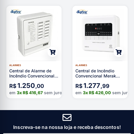
ALARMES
ALARMES
Central de Alarme de
Central de Incêndio
Incêndio Convencional
Convencional Merak
CIC 12L Intelbras
CAX 12 Ascael
1.250
1.277
R$
,00
R$
,99
em
3x
R$
416,67
sem juros
em
3x
R$
426,00
sem juros
Inscreva-se na nossa loja e receba descontos!