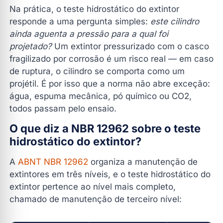
Na prática, o teste hidrostático do extintor
O teste hidrostático substitui a recarga do extintor?
responde a uma pergunta simples:
este cilindro
Extintor veicular também passa pelo teste?
ainda aguenta a pressão para a qual foi
Como saber a data do último teste hidrostático do
projetado?
Um extintor pressurizado com o casco
extintor?
fragilizado por corrosão é um risco real — em caso
de ruptura, o cilindro se comporta como um
Conclusão
projétil. É por isso que a norma não abre exceção:
Faça seu Orçamento
água, espuma mecânica, pó químico ou CO2,
todos passam pelo ensaio.
O que diz a NBR 12962 sobre o teste
hidrostático do extintor?
A
ABNT NBR 12962
organiza a manutenção de
extintores em três níveis, e o teste hidrostático do
extintor pertence ao nível mais completo,
chamado de manutenção de terceiro nível: