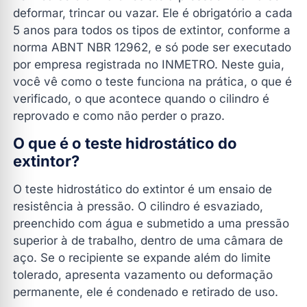
extintor?
deformar, trincar ou vazar. Ele é obrigatório a cada
Quando fazer o teste hidrostático do extintor?
5 anos para todos os tipos de extintor, conforme a
norma ABNT NBR 12962, e só pode ser executado
O que é verificado durante o teste hidrostático do
por empresa registrada no INMETRO. Neste guia,
extintor?
você vê como o teste funciona na prática, o que é
Como funciona o teste hidrostático do extintor: passo a
verificado, o que acontece quando o cilindro é
passo
reprovado e como não perder o prazo.
O que acontece se o extintor for reprovado?
O que é o teste hidrostático do
Quem pode realizar o teste hidrostático do extintor?
extintor?
Quanto tempo o extintor fica fora de uso?
O teste hidrostático do extintor é um ensaio de
Perguntas frequentes sobre o teste hidrostático do
extintor
resistência à pressão. O cilindro é esvaziado,
preenchido com água e submetido a uma pressão
O que é o teste hidrostático em extintores de
superior à de trabalho, dentro de uma câmara de
incêndio?
aço. Se o recipiente se expande além do limite
De quanto em quanto tempo o teste hidrostático do
tolerado, apresenta vazamento ou deformação
extintor deve ser feito?
permanente, ele é condenado e retirado de uso.
Quais extintores precisam do teste hidrostático?