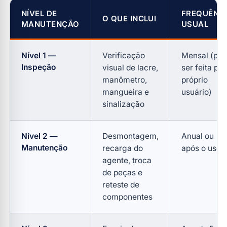
NÍVEL DE
FREQUÊNC
O QUE INCLUI
MANUTENÇÃO
USUAL
Nível 1 —
Verificação
Mensal (po
Inspeção
visual de lacre,
ser feita pel
manômetro,
próprio
mangueira e
usuário)
sinalização
Nível 2 —
Desmontagem,
Anual ou
Manutenção
recarga do
após o uso
agente, troca
de peças e
reteste de
componentes