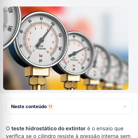
Neste conteúdo
17
O que é o teste hidrostático do extintor?
O
teste hidrostático do extintor
é o ensaio que
O que diz a NBR 12962 sobre o teste hidrostático do
verifica se o cilindro resiste à pressão interna sem