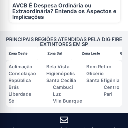
AVCB É Despesa Ordinária ou
Extraordinária? Entenda os Aspectos e
Implicações
PRINCIPAIS REGIÕES ATENDIDAS PELA DIG FIRE
EXTINTORES EM SP
Zona Oeste
Zona Sul
Zona Leste
Gran
Aclimação
Bela Vista
Bom Retiro
Consolação
Higienópolis
Glicério
República
Santa Cecília
Santa Efigênia
Brás
Cambuci
Centro
Liberdade
Luz
Pari
Sé
Vila Buarque