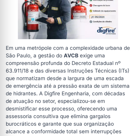
Erros Comuns que Causam a Reprovação do AVCB
Por que a Digfire Engenharia é a melhor escolha para o
seu AVCB?
Perguntas Frequentes sobre o AVCB (FAQ)
Qual o custo médio para obter o AVCB em São Paulo?
Em uma metrópole com a complexidade urbana de
O condomínio residencial precisa obrigatoriamente
de AVCB?
São Paulo, a gestão do
AVCB
exige uma
compreensão profunda do Decreto Estadual nº
Como a logística da Digfire facilita o meu processo
63.911/18 e das diversas Instruções Técnicas (ITs)
de AVCB?
que normatizam desde a largura de uma escada
O AVCB pode ser renovado mesmo após o
de emergência até a pressão exata de um sistema
vencimento?
de hidrantes. A Digfire Engenharia, com décadas
Conclusão: regularize seu AVCB com quem é
de atuação no setor, especializou-se em
autoridade em São Paulo
desmistificar esse processo, oferecendo uma
Faça seu Orçamento
assessoria consultiva que elimina gargalos
burocráticos e garante que sua organização
alcance a conformidade total sem interrupções