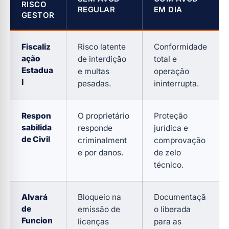
RISCO
REGULAR
EM DIA
GESTOR
Fiscaliz
Risco latente
Conformidade
ação
de interdição
total e
Estadua
e multas
operação
l
pesadas.
ininterrupta.
Respon
O proprietário
Proteção
sabilida
responde
jurídica e
de Civil
criminalment
comprovação
e por danos.
de zelo
técnico.
Alvará
Bloqueio na
Documentaçã
de
emissão de
o liberada
Funcion
licenças
para as