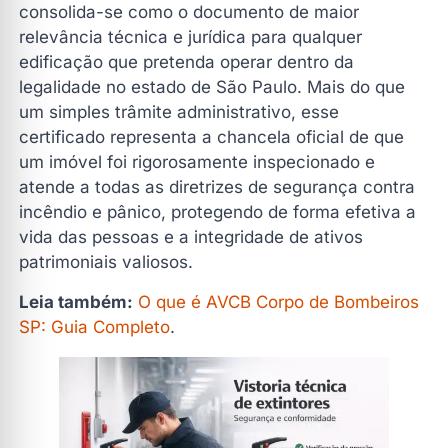
O que é o AVCB e por que ele é indispensável para o
consolida-se como o documento de maior
seu imóvel?
relevância técnica e jurídica para qualquer
Quando o AVCB é Obrigatório? Categorias e Exigências
edificação que pretenda operar dentro da
em SP
legalidade no estado de São Paulo. Mais do que
um simples trâmite administrativo, esse
AVCB x CLCB: Entenda as Diferenças de
Enquadramento
certificado representa a chancela oficial de que
um imóvel foi rigorosamente inspecionado e
Etapas Detalhadas para Obtenção e Renovação com a
atende a todas as diretrizes de segurança contra
Digfire
incêndio e pânico, protegendo de forma efetiva a
1 Auditoria e Diagnóstico de Conformidade
vida das pessoas e a integridade de ativos
2 Elaboração e Aprovação do Projeto Técnico
patrimoniais valiosos.
3 Gestão de Equipamentos e Logística Digfire
Leia também:
O que é AVCB Corpo de Bombeiros
4 Protocolo de Vistoria e Acompanhamento
SP: Guia Completo
.
Presencial
Sistemas Críticos Analisados na Inspeção do AVCB
Renovação do AVCB: Prazos e Gestão de Vencimentos
em SP