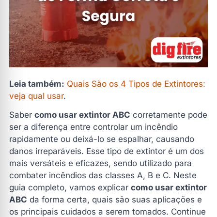
4. Direcione o bico para a base das chamas
5. Aperte a alavanca para liberar o agente extintor
6. Realize movimentos de varredura
Principais Cuidados ao Usar Extintor ABC
Como Funciona o Extintor ABC?
Leia também:
Quais São os 4 Tipos de Extintores:
O Extintor ABC Prejudica o Meio Ambiente?
veja qual usar
.
A Importância da Recarga e Manutenção do Extintor
ABC
Saber
como usar extintor ABC
corretamente pode
ser a diferença entre controlar um incêndio
Perguntas Frequentes
rapidamente ou deixá-lo se espalhar, causando
1. Como saber se um extintor ABC está carregado?
danos irreparáveis. Esse tipo de extintor é um dos
2. Onde devo posicionar o extintor ABC?
mais versáteis e eficazes, sendo utilizado para
combater incêndios das classes A, B e C. Neste
3. O extintor ABC pode ser usado em qualquer tipo
de incêndio?
guia completo, vamos explicar
como usar extintor
ABC
da forma certa, quais são suas aplicações e
4. Qual a vida útil de um extintor ABC?
os principais cuidados a serem tomados. Continue
5. Quem pode recarregar um extintor ABC?