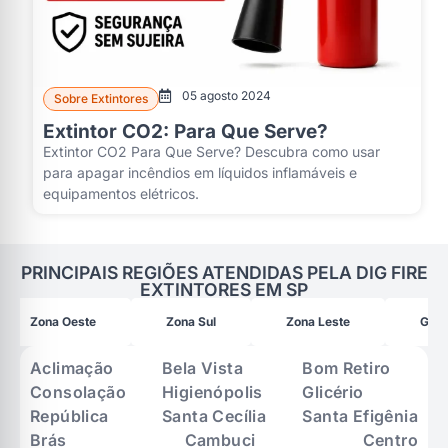
05 agosto 2024
Sobre Extintores
Extintor CO2: Para Que Serve?
Extintor CO2 Para Que Serve? Descubra como usar
para apagar incêndios em líquidos inflamáveis e
equipamentos elétricos.
PRINCIPAIS REGIÕES ATENDIDAS PELA DIG FIRE
EXTINTORES EM SP
Zona Oeste
Zona Sul
Zona Leste
Gran
Aclimação
Bela Vista
Bom Retiro
Consolação
Higienópolis
Glicério
República
Santa Cecília
Santa Efigênia
Brás
Cambuci
Centro