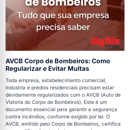
Quais são os riscos de não ter o AVCB?
Qual a validade do AVCB?
Renovação do AVCB Corpo de Bombeiros
Assessoria para obtenção e renovação do AVCB
Legislação relacionada ao AVCB
Perguntas Frequentes sobre o AVCB Corpo de
Bombeiros
AVCB Corpo de Bombeiros: Como
1. O que acontece se o AVCB vencer?
Regularizar e Evitar Multas
2. Preciso de um AVCB para minha residência?
Toda empresa, estabelecimento comercial,
3. Como posso obter o AVCB?
indústria e prédios residenciais precisam estar
4. Posso renovar o AVCB por conta própria?
devidamente regularizados com o AVCB (Auto de
Vistoria do Corpo de Bombeiros). Este é um
5. Qual a validade do AVCB?
documento essencial para garantir a segurança
Contate a Dig Fire Extintores
contra incêndios, conforme exigido por lei. O
AVCB, emitido pelo Corpo de Bombeiros, certifica