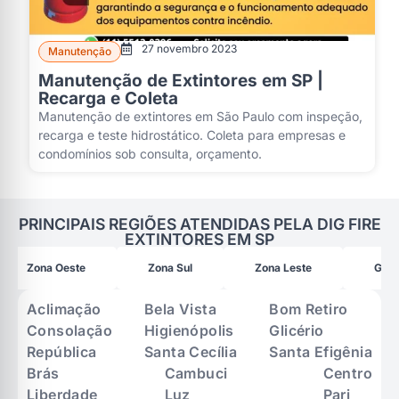
27 novembro 2023
Manutenção
Manutenção de Extintores em SP |
Recarga e Coleta
Manutenção de extintores em São Paulo com inspeção,
recarga e teste hidrostático. Coleta para empresas e
condomínios sob consulta, orçamento.
PRINCIPAIS REGIÕES ATENDIDAS PELA DIG FIRE
EXTINTORES EM SP
Zona Oeste
Zona Sul
Zona Leste
Gran
Aclimação
Bela Vista
Bom Retiro
Consolação
Higienópolis
Glicério
República
Santa Cecília
Santa Efigênia
Brás
Cambuci
Centro
Liberdade
Luz
Pari