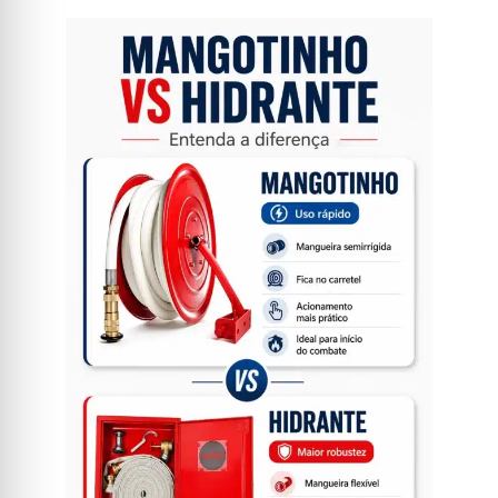
Como funciona o mangotinho?
Sistema de hidrante
Quando escolher o mangotinho ou o hidrante?
Vantagens do mangotinho
Perguntas Frequentes
1. Qual a principal diferença entre mangotinho e
hidrante?
2. O mangotinho é mais fácil de manusear que o
hidrante?
3. Em que situação é melhor usar o mangotinho ao
invés do hidrante?
4. É necessário treinamento para usar o mangotinho?
5. O mangotinho substitui o hidrante?
6. Qual a pressão de trabalho do mangotinho em
comparação com o hidrante?