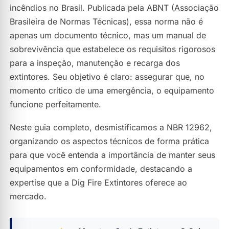
Os 3 Níveis de Manutenção (NBR 12962)
incêndios no Brasil. Publicada pela ABNT (Associação
Classificação dos Serviços
Brasileira de Normas Técnicas), essa norma não é
apenas um documento técnico, mas um manual de
Manutenção de 1º Nível (Vistoria)
sobrevivência que estabelece os requisitos rigorosos
Manutenção de 2º Nível
para a inspeção, manutenção e recarga dos
Manutenção de 3º Nível
extintores. Seu objetivo é claro: assegurar que, no
Frequência Obrigatória de Inspeções
momento crítico de uma emergência, o equipamento
funcione perfeitamente.
Classes de Incêndio e o Extintor Correto
O que é verificado na Inspeção? (Anatomia do Extintor)
Neste guia completo, desmistificamos a NBR 12962,
Pontos de Atenção:
organizando os aspectos técnicos de forma prática
para que você entenda a importância de manter seus
O Relatório de Inspeção
equipamentos em conformidade, destacando a
Benefícios de seguir a NBR 12962
expertise que a Dig Fire Extintores oferece ao
Como a Dig Fire Extintores pode ajudar?
mercado.
Perguntas Frequentes sobre a NBR 12962
Conclusão