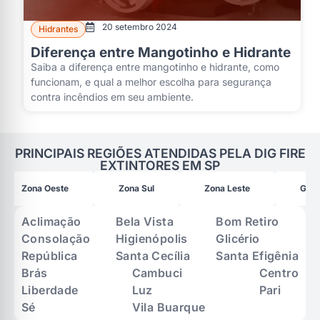
20 setembro 2024
Hidrantes
Diferença entre Mangotinho e Hidrante
Saiba a diferença entre mangotinho e hidrante, como
funcionam, e qual a melhor escolha para segurança
contra incêndios em seu ambiente.
PRINCIPAIS REGIÕES ATENDIDAS PELA DIG FIRE
EXTINTORES EM SP
Zona Oeste
Zona Sul
Zona Leste
Gran
Aclimação
Bela Vista
Bom Retiro
Consolação
Higienópolis
Glicério
República
Santa Cecília
Santa Efigênia
Brás
Cambuci
Centro
Liberdade
Luz
Pari
Sé
Vila Buarque