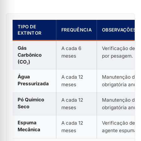
TIPO DE
FREQUÊNCIA
OBSERVAÇÕES
EXTINTOR
Gás
A cada 6
Verificação de p
Carbônico
meses
por pesagem.
(CO₂)
Água
A cada 12
Manutenção de 2
Pressurizada
meses
obrigatória anua
Pó Químico
A cada 12
Manutenção de 2
Seco
meses
obrigatória anua
Espuma
A cada 12
Verificação de c
Mecânica
meses
agente espumant