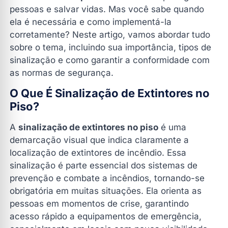
em todos os locais?
pessoas e salvar vidas. Mas você sabe quando
2. Qual a distância recomendada entre as
ela é necessária e como implementá-la
sinalizações no piso?
corretamente? Neste artigo, vamos abordar tudo
3. Posso usar qualquer tinta para sinalizar o piso?
sobre o tema, incluindo sua importância, tipos de
sinalização e como garantir a conformidade com
4. Quanto custa implementar a sinalização de
as normas de segurança.
extintores no piso?
5. Quais são as penalidades por não ter a
O Que É Sinalização de Extintores no
sinalização adequada?
Piso?
Conclusão: Sinalização de Extintores no Piso Salva
Vidas
A
sinalização de extintores no piso
é uma
demarcação visual que indica claramente a
Contate a Dig Fire Extintores
localização de extintores de incêndio. Essa
sinalização é parte essencial dos sistemas de
prevenção e combate a incêndios, tornando-se
obrigatória em muitas situações. Ela orienta as
pessoas em momentos de crise, garantindo
acesso rápido a equipamentos de emergência,