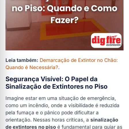
Importância da Sinalização de Extintores no Piso no
PPCI e AVCB
Quando a Sinalização de Extintores no Piso É
Necessária?
Tipos de Sinalização de Extintores no Piso
1. Sinalização para Equipamentos de Combate ao
Fogo
2. Sinalização de Rotas de Fuga
Leia também:
Demarcação de Extintor no Chão:
3. Sinalização de Obstáculos no Piso
Quando é Necessária?
.
4. Sinalização Antiderrapante
Segurança Visível: O Papel da
Benefícios da Sinalização de Extintores no Piso
Sinalização de Extintores no Piso
Como Garantir a Conformidade da Sinalização de
Imagine estar em uma situação de emergência,
Extintores no Piso
como um incêndio, onde a visibilidade é reduzida
Perguntas Frequentes Sobre Sinalização de Extintores
pela fumaça e o pânico pode dificultar a
no Piso
orientação. Nessas horas críticas, a
sinalização
1. A sinalização de extintores no piso é obrigatória
de extintores no piso
é fundamental para guiar as