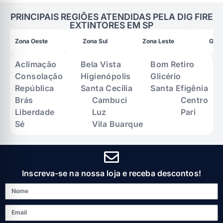
PRINCIPAIS REGIÕES ATENDIDAS PELA DIG FIRE
EXTINTORES EM SP
Zona Oeste
Zona Sul
Zona Leste
Gran
Aclimação
Bela Vista
Bom Retiro
Consolação
Higienópolis
Glicério
República
Santa Cecília
Santa Efigênia
Brás
Cambuci
Centro
Liberdade
Luz
Pari
Sé
Vila Buarque
Inscreva-se na nossa loja e receba descontos!