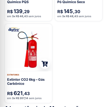
Químico PQS
Pó Químico Seco
139
145
R$
,29
R$
,30
em
3x
R$
46,43
sem juros
em
3x
R$
48,43
sem juros
EXTINTORES
Extintor CO2 6kg – Gás
Carbônico
621
R$
,43
em
3x
R$
207,14
sem juros