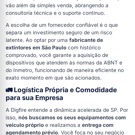
fabricante de extintores em São Paulo?
vão além da simples venda, abrangendo a
consultoria técnica e o suporte contínuo.
Como funciona a coleta e entrega dos extintores em
SP?
A escolha de um fornecedor confiável é o que
Qual a importância da certificação Inmetro para o
separa um investimento seguro de um risco
fabricante?
latente. Ao optar por uma
fabricante de
Conclusão: Proteja seu Negócio com a Dig Fire
extintores em São Paulo
com histórico
Extintores
comprovado, você garante a aquisição de
dispositivos que atendem às normas da ABNT e
Faça seu Orçamento
do Inmetro, funcionando de maneira eficiente no
exato momento em que são acionados.
🚛 Logística Própria e Comodidade
para sua Empresa
A Digfire entende a dinâmica acelerada de SP. Por
isso,
nós buscamos os seus equipamentos com
veículo próprio
e realizamos a
entrega com
agendamento prévio
. Você foca no seu negócio