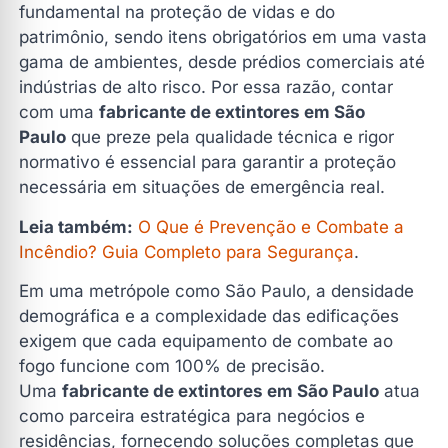
Por Que Optar por uma Fabricante de Extintores em
fundamental na proteção de vidas e do
São Paulo?
patrimônio, sendo itens obrigatórios em uma vasta
Características Técnicas de um Extintor de Alta
gama de ambientes, desde prédios comerciais até
Performance
indústrias de alto risco. Por essa razão, contar
com uma
fabricante de extintores em São
Variedade de Modelos: Soluções para Todas as
Classes de Incêndio
Paulo
que preze pela qualidade técnica e rigor
normativo é essencial para garantir a proteção
Modelos disponíveis na loja
necessária em situações de emergência real.
A Importância da Manutenção e Recarga Periódica
Leia também:
O Que é Prevenção e Combate a
Como Escolher a Melhor Fabricante de Extintores em
Incêndio? Guia Completo para Segurança
.
São Paulo?
Benefícios de Contratar uma Fabricante Local em São
Em uma metrópole como São Paulo, a densidade
Paulo
demográfica e a complexidade das edificações
Perguntas Frequentes sobre Fabricante de Extintores
exigem que cada equipamento de combate ao
em São Paulo
fogo funcione com 100% de precisão.
Uma
fabricante de extintores em São Paulo
atua
O que uma fabricante de extintores em São Paulo
oferece além do produto?
como parceira estratégica para negócios e
residências, fornecendo soluções completas que
Quais os principais modelos produzidos por uma