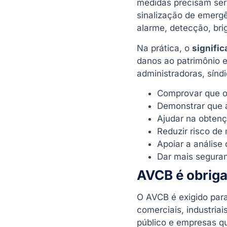
medidas precisam ser 
sinalização de emergê
alarme, detecção, bri
Na prática, o
signifi
danos ao patrimônio e
administradoras, sínd
Comprovar que o 
Demonstrar que a
Ajudar na obtenç
Reduzir risco de 
Apoiar a análise
Dar mais seguran
AVCB é obriga
O AVCB é exigido para
comerciais, industriai
público e empresas q