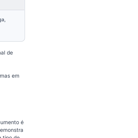
ga,
mal de
lemas em
cumento é
demonstra
 tipo de