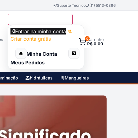
Suporte Técnico
(11) 5513-0396
Já é cadastrado?
Faça login
Entrar na minha conta
Criar conta grátis
0
Carrinho
eu
R$ 0,00
Minha Conta
Meus Pedidos
uminação
hidráulicas
Mangueiras