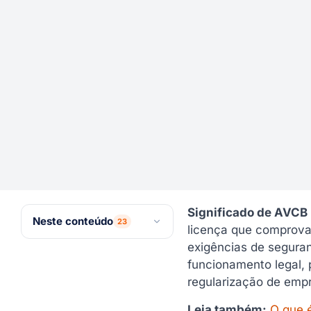
Significado de AVCB
Neste conteúdo
23
licença que comprova 
exigências de segura
Qual é o significado de
funcionamento legal, 
AVCB?
regularização de empr
Para que serve o AVCB?
Leia também:
O que 