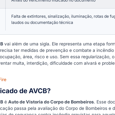
Antes do vencimento indicado no documento
Falta de extintores, sinalização, iluminação, rotas de fu
laudos ou documentação técnica
CB
vai além de uma sigla. Ele representa uma etapa for
precisa ter medidas de prevenção e combate a incêndio
cupação, área, risco e uso. Sem essa regularização, o
entar multa, interdição, dificuldade com alvará e prob
Fire
ificado de AVCB?
CB
é
Auto de Vistoria do Corpo de Bombeiros
. Esse do
ficação passa pela avaliação do Corpo de Bombeiros e 
ias de segurança contra incêndio previstas para aquele