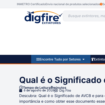
INMETRO Certificado
Envio nacional de produtos selecionados
S
Encontre Tudo por Setores
Extinto
Qual é o Significad
8
Tempo de Leitura
minutos
6 de agosto de 2026
Dig Fire
Descubra: Qual é o Significado de AVCB e para 
importância e como obter esse documento essen