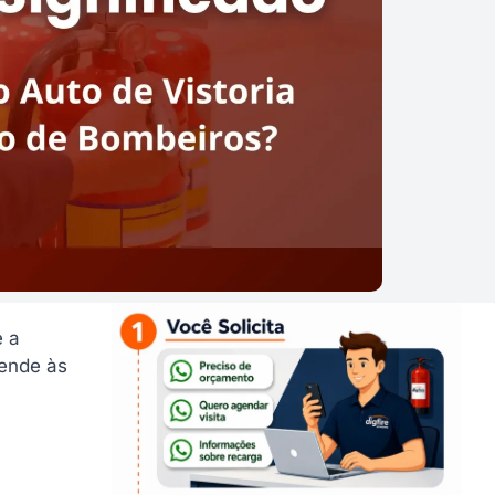
é a
tende às