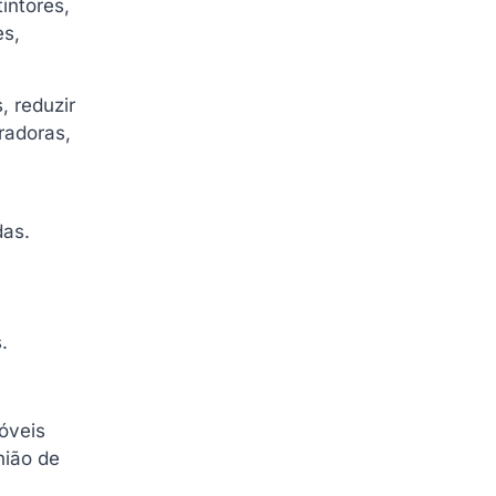
intores,
es,
, reduzir
radoras,
das.
.
óveis
nião de