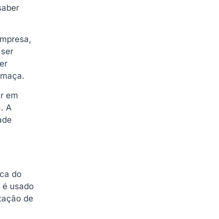
saber
empresa,
 ser
er
fumaça.
ar em
. A
ade
ica do
, é usado
tação de