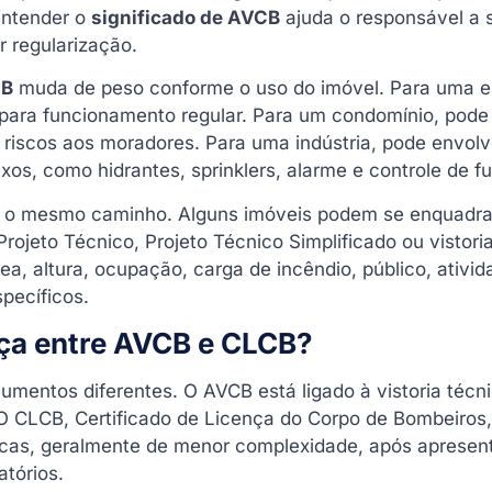
entender o
significado de AVCB
ajuda o responsável a 
 regularização.
CB
muda de peso conforme o uso do imóvel. Para uma 
 para funcionamento regular. Para um condomínio, pode
r riscos aos moradores. Para uma indústria, pode envolv
os, como hidrantes, sprinklers, alarme e controle de 
 o mesmo caminho. Alguns imóveis podem se enquadr
rojeto Técnico, Projeto Técnico Simplificado ou vistoria
ea, altura, ocupação, carga de incêndio, público, ativid
pecíficos.
nça entre AVCB e CLCB?
mentos diferentes. O AVCB está ligado à vistoria técn
O CLCB, Certificado de Licença do Corpo de Bombeiros
icas, geralmente de menor complexidade, após apresen
tórios.