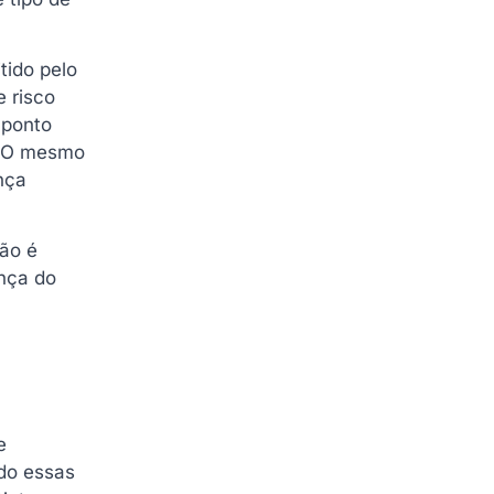
tido pelo
e risco
 ponto
. O mesmo
nça
não é
nça do
e
do essas