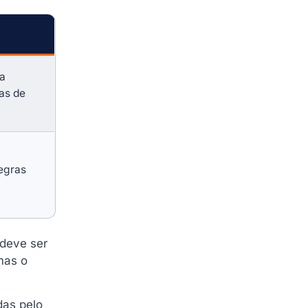
ia
as de
egras
 deve ser
mas o
das pelo