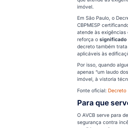
A Dig Fire vende
imóvel.
produtos relacionados
ao AVCB?
Em São Paulo, o Decr
Conclusão
CBPMESP certificando 
atende às exigências
Faça seu Orçamento
reforça o
significado
decreto também trata 
aplicáveis às edificaç
Por isso, quando alg
apenas “um laudo dos
imóvel, à vistoria té
Fonte oficial:
Decreto 
Para que ser
O AVCB serve para de
segurança contra incê