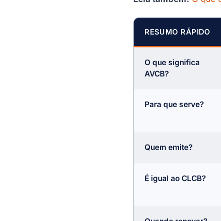
AVCB é obrigatório?
Qual a diferença entre
RESUMO RÁPIDO
AVCB e CLCB?
Quem precisa entender o
significado de AVCB?
O que significa
AVCB?
Quais itens o AVCB
costuma envolver?
Como funciona o processo
Para que serve?
para obter AVCB?
Quais documentos podem
ser necessários?
Quem emite?
Qual a validade do AVCB?
O que acontece se o
É igual ao CLCB?
imóvel não tiver AVCB?
Como consultar se um
imóvel tem AVCB?