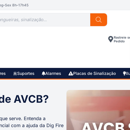
eg–Sex 8h–17h45
Rastreie s
Pedido
res
Suportes
Alarmes
Placas de Sinalização
Il
o de AVCB?
que serve. Entenda a
cial com a ajuda da Dig Fire