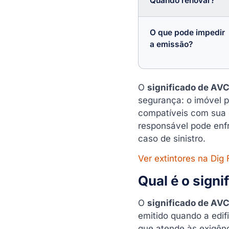
Quando renovar?
Como a Dig Fire ajuda
quem precisa de AVCB?
Perguntas frequentes
O que pode impedir
sobre significado de AVCB
a emissão?
Qual é o significado de
AVCB?
AVCB é a mesma coisa
O
significado de AV
que laudo?
segurança: o imóvel 
AVCB e CLCB são
compatíveis com sua o
iguais?
responsável pode enfr
Quem precisa de AVCB?
caso de sinistro.
Qual a validade do
Ver extintores na Dig 
AVCB?
Qual é o sign
Como saber se um
imóvel tem AVCB?
O
significado de AV
O que acontece se não
emitido quando a edi
tiver AVCB?
que atende às exigênc